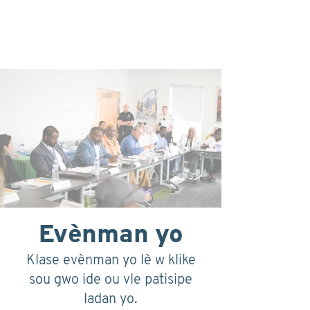
Evènman yo
Klase evènman yo lè w klike
sou gwo ide ou vle patisipe
ladan yo.