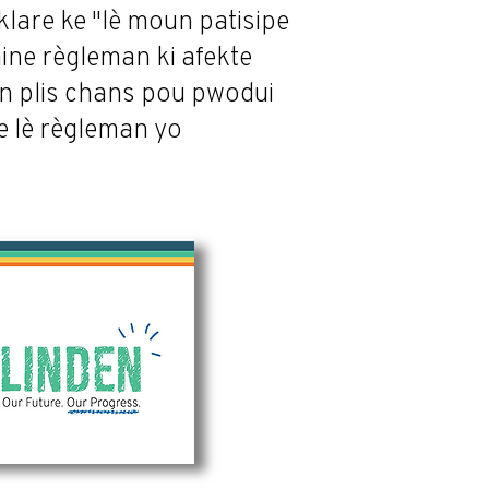
klare ke
"lè moun patisipe
ne règleman ki afekte
en plis chans pou pwodui
 lè règleman yo