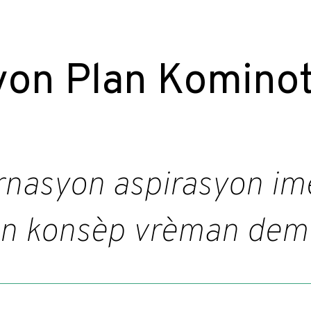
yon Plan Komino
nasyon aspirasyon im
on konsèp vrèman demo