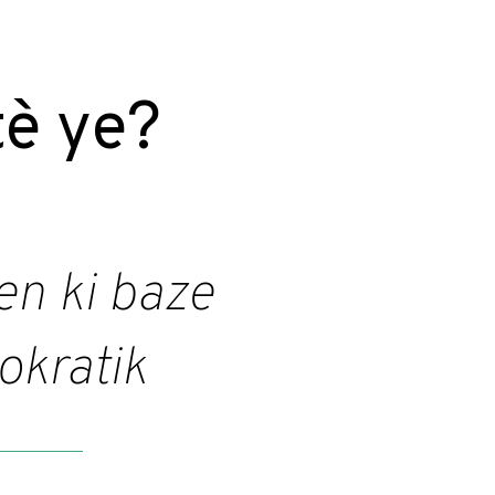
tè ye?
en ki baze
kratik