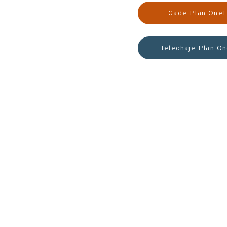
Gade Plan OneL
Telechaje Plan O