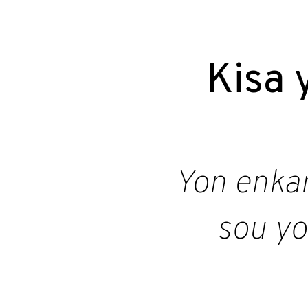
Kisa 
Yon enkar
sou y