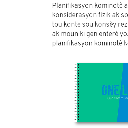
Planifikasyon kominotè a
konsiderasyon fizik ak s
tou konte sou konsèy rez
ak moun ki gen enterè yo.
planifikasyon kominotè 