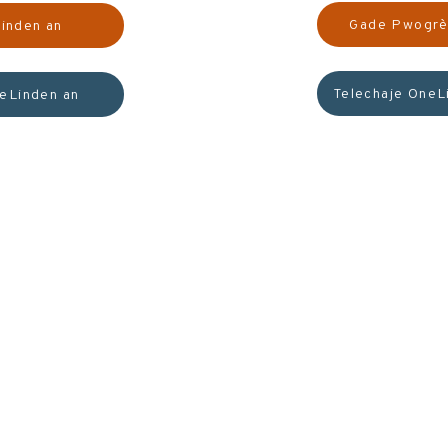
Gade Pwogrè
inden an
Telechaje OneL
neLinden an