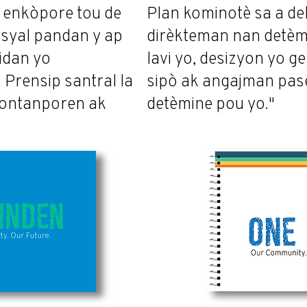
 enkòpore tou de
Plan kominotè sa a de
osyal pandan y ap
dirèkteman nan detèmi
idan yo
lavi yo, desizyon yo g
 Prensip santral la
sipò ak angajman pase
kontanporen
ak
detèmine pou yo."