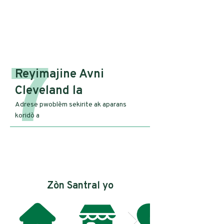
7
Reyimajine Avni
Cleveland la
Adrese pwoblèm sekirite ak aparans
koridò a
Zòn Santral yo